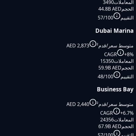
المعاملات
3490
الحجم
AED
44.8B
التقييم
/100
57
Dubai Marina
متوسط سعر/قدم²
2,873
AED
CAGR
+
8
%
المعاملات
15350
الحجم
AED
59.9B
التقييم
/100
48
Business Bay
متوسط سعر/قدم²
2,440
AED
CAGR
+
6.7
%
المعاملات
24356
الحجم
AED
67.9B
التقييم
/100
57