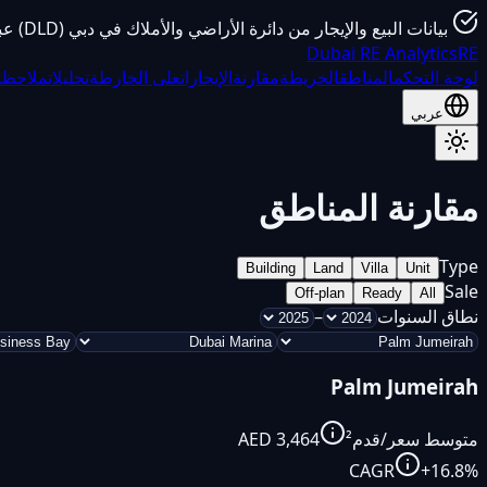
بيانات البيع والإيجار من دائرة الأراضي والأملاك في دبي (DLD) عبر بيانات نبض دبي المفتوحة. يتم التحديث شهرياً. نطاق البيانات: 2002–حتى الآن.
Dubai
RE Analytics
RE
لوحة التحكم
المناطق
الخريطة
مقارنة
الإيجارات
على الخارطة
تحليلات
ملاحظ
عربي
مقارنة المناطق
Type
Building
Land
Villa
Unit
Sale
Off-plan
Ready
All
نطاق السنوات
–
Palm Jumeirah
متوسط سعر/قدم²
3,464
AED
CAGR
+
16.8
%