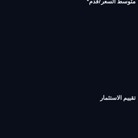
متوسط السعر/قدم²
تقييم الاستثمار