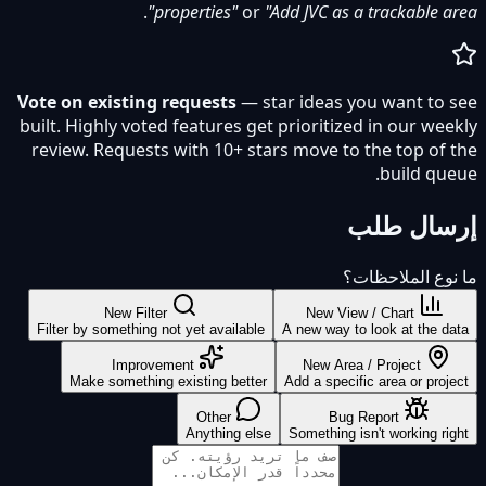
.
properties"
or
"Add JVC as a trackable area"
Vote on existing requests
— star ideas you want to see
built. Highly voted features get prioritized in our weekly
review. Requests with 10+ stars move to the top of the
build queue.
إرسال طلب
ما نوع الملاحظات؟
New Filter
New View / Chart
Filter by something not yet available
A new way to look at the data
Improvement
New Area / Project
Make something existing better
Add a specific area or project
Other
Bug Report
Anything else
Something isn't working right