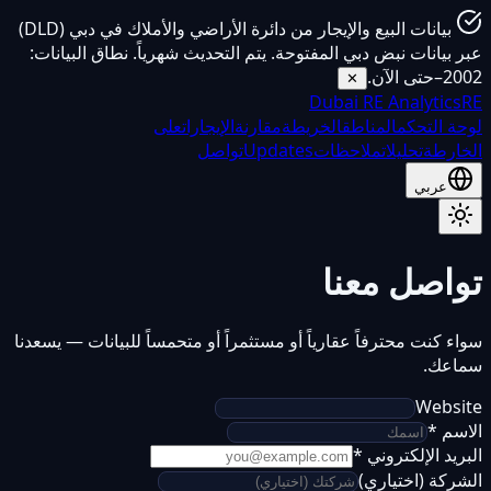
بيانات البيع والإيجار من دائرة الأراضي والأملاك في دبي (DLD)
عبر بيانات نبض دبي المفتوحة. يتم التحديث شهرياً. نطاق البيانات:
2002–حتى الآن.
✕
Dubai
RE Analytics
RE
لوحة التحكم
المناطق
الخريطة
مقارنة
الإيجارات
على
الخارطة
تحليلات
ملاحظات
Updates
تواصل
عربي
تواصل معنا
سواء كنت محترفاً عقارياً أو مستثمراً أو متحمساً للبيانات — يسعدنا
سماعك.
Website
الاسم
*
البريد الإلكتروني
*
الشركة (اختياري)